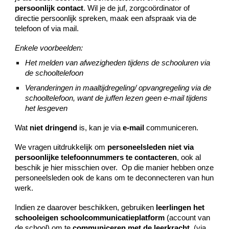
persoonlijk contact
. Wil je de juf, zorgcoördinator of
directie persoonlijk spreken, maak een afspraak via de
telefoon of via mail.
Enkele voorbeelden:
Het melden van afwezigheden tijdens de schooluren via
de schooltelefoon
Veranderingen in maaltijdregeling/ opvangregeling via de
schooltelefoon, want de juffen lezen geen e-mail tijdens
het lesgeven
Wat
niet dringend
is, kan je via
e-mail
communiceren.
We vragen uitdrukkelijk om
personeelsleden niet via
persoonlijke telefoonnummers te contacteren
, ook al
beschik je hier misschien over. Op die manier hebben onze
personeelsleden ook de kans om te deconnecteren van hun
werk.
Indien ze daarover beschikken, gebruiken
leerlingen het
schooleigen schoolcommunicatieplatform
(account van
de school) om te
communiceren met de leerkracht
. (via